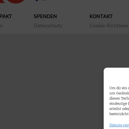
PAKT
SPENDEN
KONTAKT
um
Datenschutz
Cookie-Richtlinie
Um dir ein 
um Gerätei
diesen Tech
eindeutige 
erteilst o
beeinträcht
Dienste ver