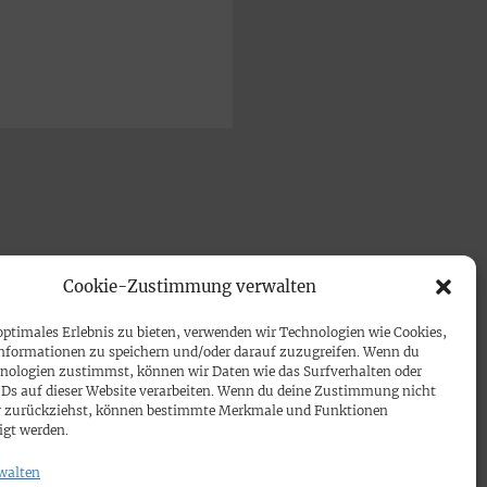
Cookie-Zustimmung verwalten
optimales Erlebnis zu bieten, verwenden wir Technologien wie Cookies,
nformationen zu speichern und/oder darauf zuzugreifen. Wenn du
nologien zustimmst, können wir Daten wie das Surfverhalten oder
IDs auf dieser Website verarbeiten. Wenn du deine Zustimmung nicht
der zurückziehst, können bestimmte Merkmale und Funktionen
igt werden.
walten