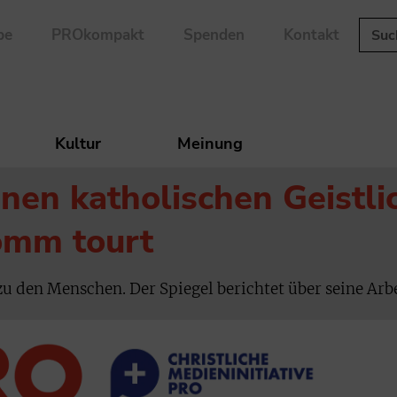
be
PROkompakt
Spenden
Kontakt
Kultur
Meinung
inen katholischen Geistli
omm tourt
u den Menschen. Der Spiegel berichtet über seine Arbe