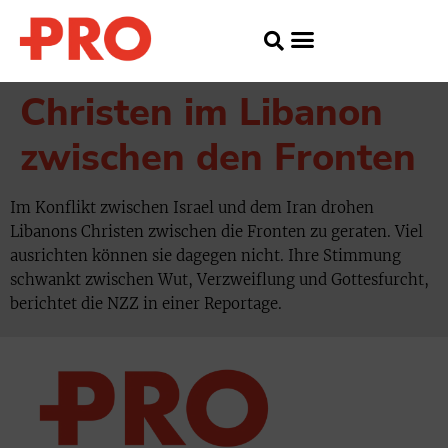
Christen im Libanon
zwischen den Fronten
Im Konflikt zwischen Israel und dem Iran drohen
Libanons Christen zwischen die Fronten zu geraten. Viel
ausrichten können sie dagegen nicht. Ihre Stimmung
schwankt zwischen Wut, Verzweiflung und Gottesfurcht,
berichtet die NZZ in einer Reportage.