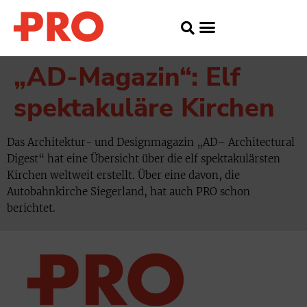
„AD-Magazin“: Elf
spektakuläre Kirchen
Das Architektur- und Designmagazin „AD– Architectural
Digest“ hat eine Übersicht über die elf spektakulärsten
Kirchen weltweit erstellt. Über eine davon, die
Autobahnkirche Siegerland, hat auch PRO schon
berichtet.