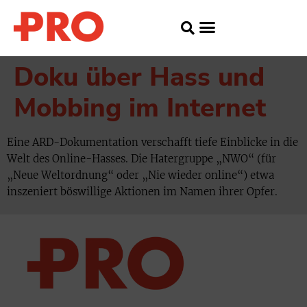
Doku über Hass und
Mobbing im Internet
Eine ARD-Dokumentation verschafft tiefe Einblicke in die
Welt des Online-Hasses. Die Hatergruppe „NWO“ (für
„Neue Weltordnung“ oder „Nie wieder online“) etwa
inszeniert böswillige Aktionen im Namen ihrer Opfer.