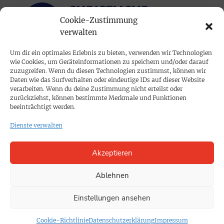
Cookie-Zustimmung
verwalten
Um dir ein optimales Erlebnis zu bieten, verwenden wir Technologien
wie Cookies, um Geräteinformationen zu speichern und/oder darauf
PRINTAUSGABE
zuzugreifen. Wenn du diesen Technologien zustimmst, können wir
Daten wie das Surfverhalten oder eindeutige IDs auf dieser Website
Mediadaten
verarbeiten. Wenn du deine Zustimmung nicht erteilst oder
zurückziehst, können bestimmte Merkmale und Funktionen
beeinträchtigt werden.
PROKOMPAKT
Dienste verwalten
Impressum
Akzeptieren
SPENDEN
Datenschutz
Ablehnen
Einstellungen ansehen
KONTAKT
Cookie-Richtlinie
Cookie-Richtlinie
Datenschutzerklärung
Impressum