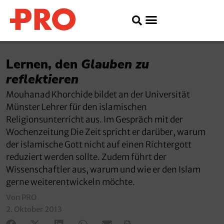
Lernen, den
Glauben zu
reflektieren
Mouhanad Khorchide bildet an der Universität
Münster Lehrer für den islamischen
Religionsunterricht aus. Im Gespräch mit der
Wochenzeitung Die Zeit spricht er darüber, warum
der islamische Gott nicht auf einen Richtergott
reduziert werden sollte. Zudem führt der
Wissenschaftler aus, warum und wie er den Islam
gerne weiterentwickeln möchte.
Von PRO
2. Oktober 2013