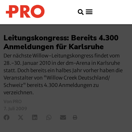
Leitungskongress: Bereits 4.300
Anmeldungen für Karlsruhe
Der nächste Willow-Leitungskongress findet vom
28.-30. Januar 2010 in der dm-Arena in Karlsruhe
statt. Doch bereits ein halbes Jahr vorher haben die
Veranstalter von "Willow Creek Deutschland/
Schweiz" bereits 4.300 Anmeldungen zu
verzeichnen.
Von PRO
7. Juli 2009