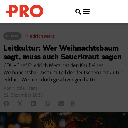
Friedrich Merz
MEINUNG
Leitkultur: Wer Weihnachtsbaum
sagt, muss auch Sauerkraut sagen
CDU-Chef Friedrich Merz hat den Kauf eines
Weihnachtsbaums zum Teil der deutschen Leitkultur
erklärt. Wenn er doch geschwiegen hätte.
Von Nicolai Franz
22. Dezember 2023