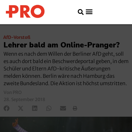
AfD-Vorstoß
Lehrer bald am Online-Pranger?
Wenn es nach dem Willen der Berliner AfD geht, soll
es auch dort bald ein Beschwerdeportal geben, in dem
Schüler und Eltern AfD-kritische Äußerungen
melden können. Berlin wäre nach Hamburg das
zweite Bundesland. Die Aktion ist höchst umstritten.
Von PRO
28. September 2018