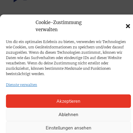
PRINTAUSGABE
Cookie-Zustimmung
Mediadaten
verwalten
Um dir ein optimales Erlebnis zu bieten, verwenden wir Technologien
PROKOMPAKT
wie Cookies, um Geräteinformationen zu speichern und/oder darauf
Impressum
zuzugreifen. Wenn du diesen Technologien zustimmst, können wir
Daten wie das Surfverhalten oder eindeutige IDs auf dieser Website
verarbeiten. Wenn du deine Zustimmung nicht erteilst oder
zurückziehst, können bestimmte Merkmale und Funktionen
SPENDEN
beeinträchtigt werden.
Datenschutz
Dienste verwalten
KONTAKT
Akzeptieren
Cookie-Richtlinie
Ablehnen
Einstellungen ansehen