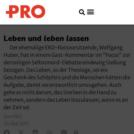
Leben und
leben lassen
Der ehemalige EKD-Ratsvorsitzende, Wolfgang
Huber, hat in einem Gast-Kommentar im "Focus" zur
derzeitigen Selbstmord-Debatte eindeutig Stellung
bezogen. Das Leben, so der Theologe, sei ein
Geschenk des Schöpfers und die Menschen hätten die
Aufgabe, damit verantwortlich umzugehen. Auch
gehe es nicht darum, das Sterben in die Hand zu
nehmen, sondern das Leben loszulassen, wenn es an
der Zeit sei.
Von PRO
23. Mai 2011