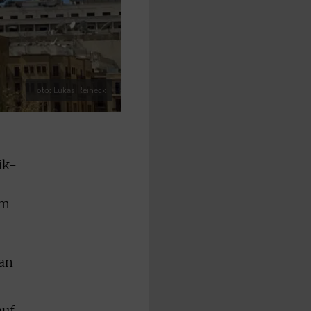
Foto: Lukas Reineck
ik-
im
san
auf