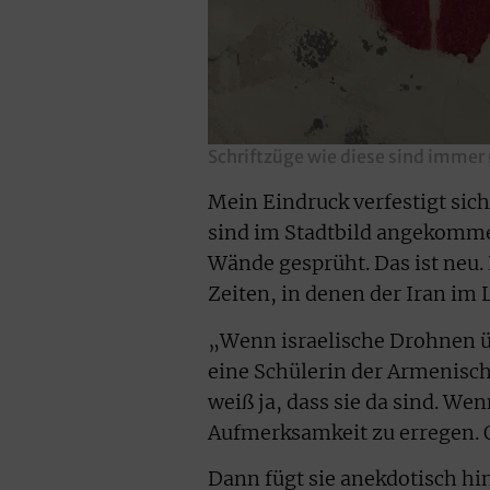
Schriftzüge wie diese sind immer
Mein Eindruck verfestigt si
sind im Stadtbild angekomme
Wände gesprüht. Das ist neu. 
Zeiten, in denen der Iran i
„Wenn israelische Drohnen übe
eine Schülerin der Armenisc
weiß ja, dass sie da sind. We
Aufmerksamkeit zu erregen. O
Dann fügt sie anekdotisch hin