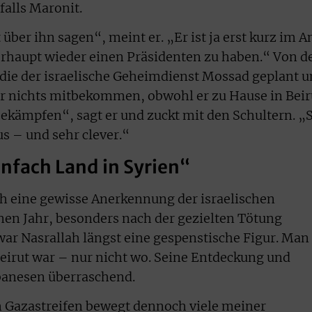
falls Maronit.
über ihn sagen“, meint er. „Er ist ja erst kurz im A
erhaupt wieder einen Präsidenten zu haben.“ Von d
die der israelische Geheimdienst Mossad geplant 
er nichts mitbekommen, obwohl er zu Hause in Beir
bekämpfen“, sagt er und zuckt mit den Schultern. „
s – und sehr clever.“
infach Land in Syrien“
ch eine gewisse Anerkennung der israelischen
nen Jahr, besonders nach der gezielten Tötung
war Nasrallah längst eine gespenstische Figur. Man
Beirut war – nur nicht wo. Seine Entdeckung und
ibanesen überraschend.
m Gazastreifen bewegt dennoch viele meiner