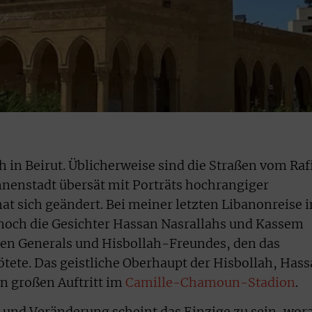
h in Beirut. Üblicherweise sind die Straßen vom Raf
nenstadt übersät mit Porträts hochrangiger
at sich geändert. Bei meiner letzten Libanonreise 
 noch die Gesichter Hassan Nasrallahs und Kassem
hen Generals und Hisbollah-Freundes, den das
ötete. Das geistliche Oberhaupt der Hisbollah, Has
en großen Auftritt im
Camille-Chamoun-Stadion
.
 und Veränderung scheint das Einzige zu sein, wor