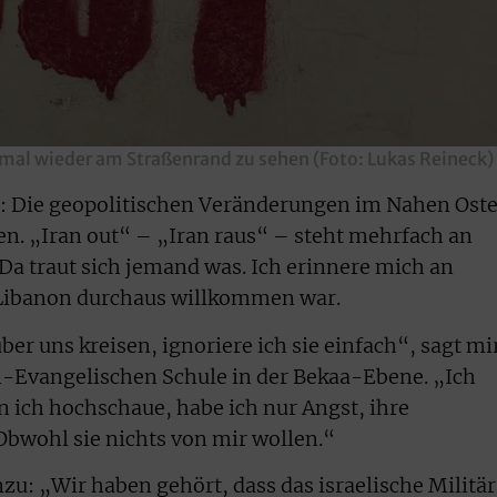
 mal wieder am Straßenrand zu sehen (Foto: Lukas Reineck)
ch: Die geopolitischen Veränderungen im Nahen Ost
n. „Iran out“ – „Iran raus“ – steht mehrfach an
Da traut sich jemand was. Ich erinnere mich an
m Libanon durchaus willkommen war.
r uns kreisen, ignoriere ich sie einfach“, sagt mi
h-Evangelischen Schule in der Bekaa-Ebene. „Ich
nn ich hochschaue, habe ich nur Angst, ihre
bwohl sie nichts von mir wollen.“
zu: „Wir haben gehört, dass das israelische Militär