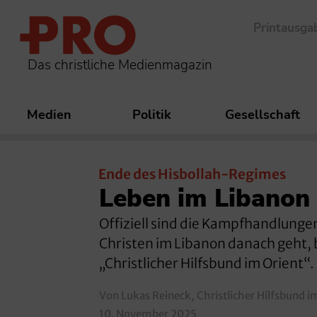
Printausga
Das christliche Medienmagazin
Medien
Politik
Gesellschaft
Ende des Hisbollah-Regimes
Leben im Libanon
Offiziell sind die Kampfhandlungen
Christen im Libanon danach geht, 
„Christlicher Hilfsbund im Orient“.
Von Lukas Reineck, Christlicher Hilfsbund i
10. November 2025