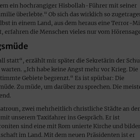
 dem ein hochrangiger Hisbollah-Führer mit seiner
Familie überlebte.“ Ob sich das wirklich so zugetrag
elbst in einem Land, aus dem heraus eine Terror-Mi
at, erfahren die Menschen vieles nur vom Hörensag
egsmüde
ll statt“, erzählt mir später die Sekretärin der Schu
 warten. „Ich habe keine Angst mehr vor Krieg. Die
immte Gebiete begrenzt.“ Es ist spürbar: Die
üde. Zu müde, um darüber zu sprechen. Die meist
end.
troun, zwei mehrheitlich christliche Städte an der
it unserem Taxifahrer ins Gespräch. Er ist
roniten sind eine mit Rom unierte Kirche und bilde
nschaft im Land. Mit dem neuen Präsidenten ist er