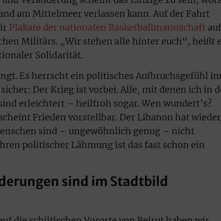
and am Mittelmeer verlassen kann. Auf der Fahrt
ir
Plakate der nationalen Basketballmannschaft
auf
hen Militärs. „Wir stehen alle hinter euch“, heißt 
tionaler Solidarität.
ngt. Es herrscht ein politisches Aufbruchsgefühl i
 sicher: Der Krieg ist vorbei. Alle, mit denen ich in 
nd erleichtert – heilfroh sogar. Wen wundert’s?
cheint Frieden vorstellbar. Der Libanon hat wieder
Menschen sind – ungewöhnlich genug – nicht
hren politischer Lähmung ist das fast schon ein
derungen sind im Stadtbild
auf die schiitischen Vororte von Beirut haben wir