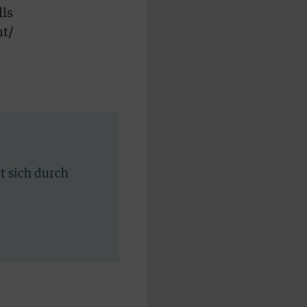
ls
ht/
rt sich durch