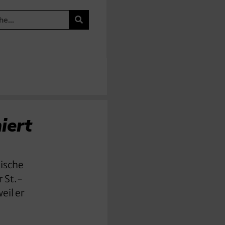
iert
lische
 St.-
eil er