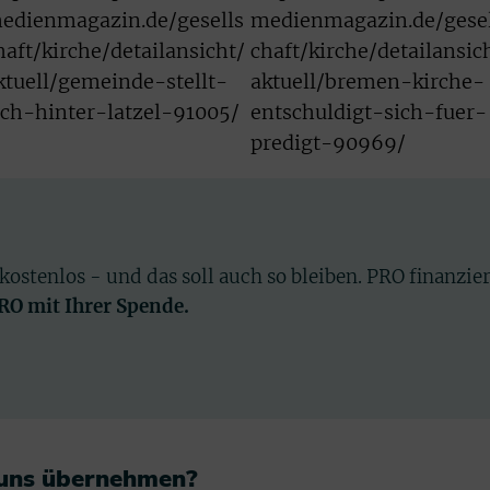
edienmagazin.de/gesells
medienmagazin.de/gesel
haft/kirche/detailansicht/
chaft/kirche/detailansic
ktuell/gemeinde-stellt-
aktuell/bremen-kirche-
ich-hinter-latzel-91005/
entschuldigt-sich-fuer-
predigt-90969/
 kostenlos - und das soll auch so bleiben. PRO finanzie
PRO mit Ihrer Spende.
 uns übernehmen?​