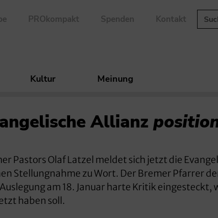
be
PROkompakt
Spenden
Kontakt
Kultur
Meinung
vangelische Allianz
position
r Pastors Olaf Latzel meldet sich jetzt die Evange
chen Stellungnahme zu Wort. Der Bremer Pfarrer der
uslegung am 18. Januar harte Kritik eingesteckt, w
etzt haben soll.