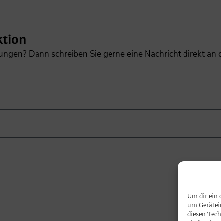
ktion
gungen? Dann schreiben Sie gerne eine Nachricht direkt an
Um dir ein 
um Gerätei
diesen Tech