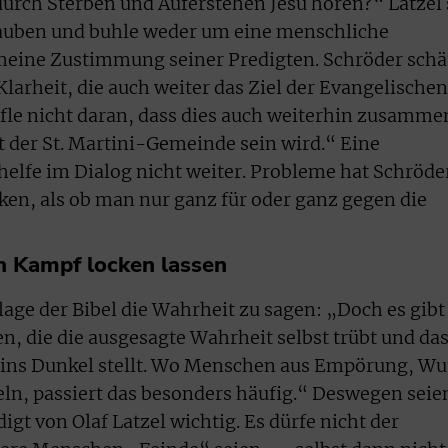
urch Sterben und Auferstehen Jesu hören?“ Latzel 
lauben und buhle weder um eine menschliche
eine Zustimmung seiner Predigten. Schröder schä
larheit, die auch weiter das Ziel der Evangelischen
ifle nicht daran, dass dies auch weiterhin zusamme
t der St. Martini-Gemeinde sein wird.“ Eine
elfe im Dialog nicht weiter. Probleme hat Schröde
, als ob man nur ganz für oder ganz gegen die
en Kampf locken lassen
dlage der Bibel die Wahrheit zu sagen: „Doch es gibt
en, die die ausgesagte Wahrheit selbst trübt und da
 ins Dunkel stellt. Wo Menschen aus Empörung, Wu
ln, passiert das besonders häufig.“ Deswegen seie
igt von Olaf Latzel wichtig. Es dürfe nicht der