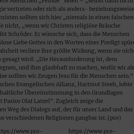
dere Menschen „Feinde“ seien – „selbst dann nicht
ie vertreten oder sich als anders- beziehungsweis
risten sollten sich hier „niemals in einen falschen
fe nicht, „wenn wir Christen religiöse Bräuche
bt Schröder. Er wünsche sich, dass die Menschen
slose Liebe Gottes in den Worten einer Predigt spü
ahrheit verliere ihre größte Wirkung, wenn sie nich
s gesagt wird: „Die Herausforderung ist, dem
gnen, und ihm glaubhaft zu machen, wofür wir al
ise sollten wir Zeugen Jesu für die Menschen sein.“
schen Evangelischen Allianz, Hartmut Steeb, lobte
nhaltliche Übereinstimmung in den Grundlagen
 Pastor Olaf Latzel“. Zugleich zeige die
n Weg des Dialogs auf, der für unser Land und das
 verschiedenen Religionen gangbar ist. (pro)
ttps://www.pro-
https://www.pro-