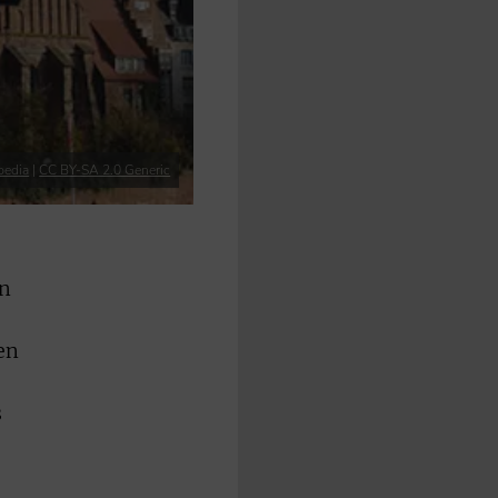
pedia
|
CC BY-SA 2.0 Generic
en
en
s