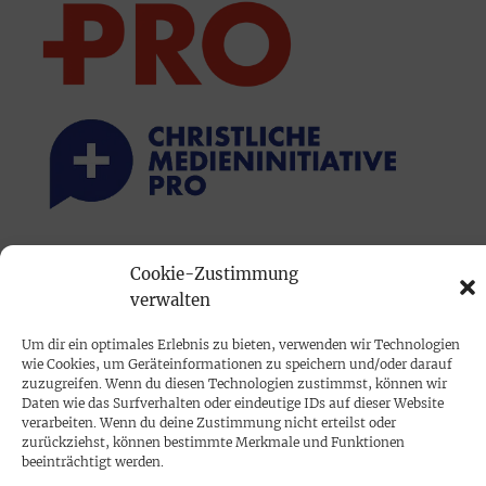
PRINTAUSGABE
Cookie-Zustimmung
Mediadaten
verwalten
Um dir ein optimales Erlebnis zu bieten, verwenden wir Technologien
PROKOMPAKT
wie Cookies, um Geräteinformationen zu speichern und/oder darauf
zuzugreifen. Wenn du diesen Technologien zustimmst, können wir
Impressum
Daten wie das Surfverhalten oder eindeutige IDs auf dieser Website
verarbeiten. Wenn du deine Zustimmung nicht erteilst oder
zurückziehst, können bestimmte Merkmale und Funktionen
SPENDEN
beeinträchtigt werden.