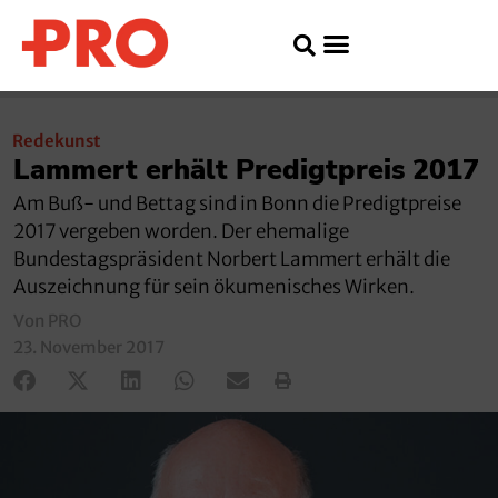
Redekunst
Lammert erhält Predigtpreis 2017
Am Buß- und Bettag sind in Bonn die Predigtpreise
2017 vergeben worden. Der ehemalige
Bundestagspräsident Norbert Lammert erhält die
Auszeichnung für sein ökumenisches Wirken.
Von PRO
23. November 2017