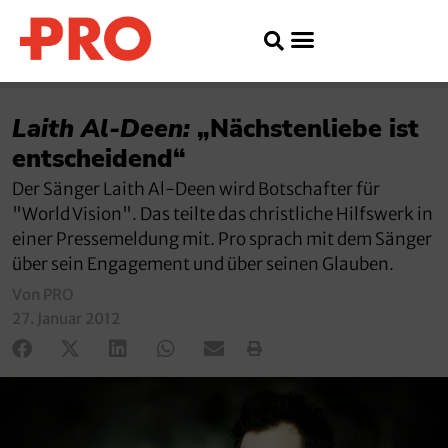
Laith Al-Deen:
„Nächstenliebe ist
entscheidend“
Der Sänger Laith Al-Deen wird Botschafter für
"World Vision". Das teilte das christliche Hilfswerk in
einer Pressemeldung mit. Pro sprach mit dem Sänger
über sein Engagement und über seinen Glauben.
Von PRO
27. Januar 2012