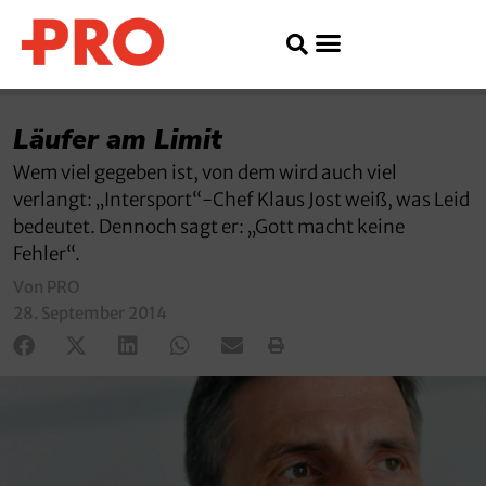
Läufer am Limit
Wem viel gegeben ist, von dem wird auch viel
verlangt: „Intersport“-Chef Klaus Jost weiß, was Leid
bedeutet. Dennoch sagt er: „Gott macht keine
Fehler“.
Von PRO
28. September 2014