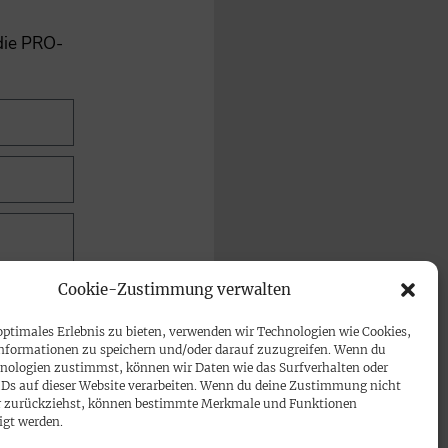
 die PRO-
Cookie-Zustimmung verwalten
optimales Erlebnis zu bieten, verwenden wir Technologien wie Cookies,
nformationen zu speichern und/oder darauf zuzugreifen. Wenn du
nologien zustimmst, können wir Daten wie das Surfverhalten oder
IDs auf dieser Website verarbeiten. Wenn du deine Zustimmung nicht
der zurückziehst, können bestimmte Merkmale und Funktionen
igt werden.