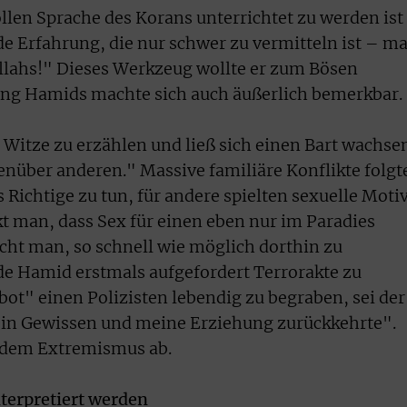
len Sprache des Korans unterrichtet zu werden ist
e Erfahrung, die nur schwer zu vermitteln ist – m
 Allahs!" Dieses Werkzeug wollte er zum Bösen
ung Hamids machte sich auch äußerlich bemerkbar.
 Witze zu erzählen und ließ sich einen Bart wachse
nüber anderen." Massive familiäre Konflikte folgt
Richtige zu tun, für andere spielten sexuelle Moti
t man, dass Sex für einen eben nur im Paradies
cht man, so schnell wie möglich dorthin zu
de Hamid erstmals aufgefordert Terrorakte zu
ot" einen Polizisten lebendig zu begraben, sei der
 Gewissen und meine Erziehung zurückkehrte".
 dem Extremismus ab.
nterpretiert werden