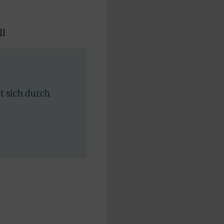
ll
rt sich durch