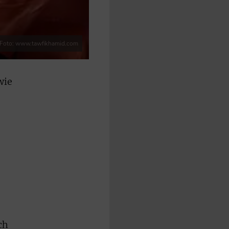
Foto: www.tawfikhamid.com
wie
ch