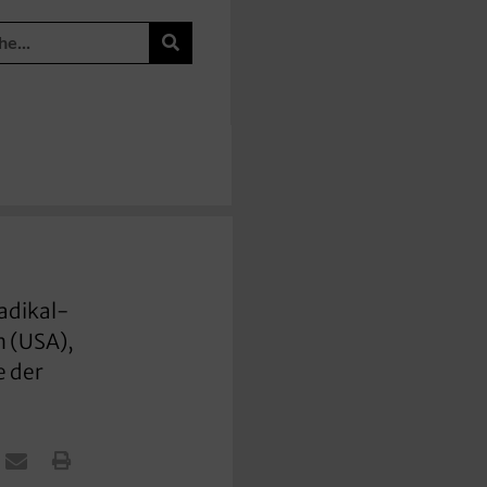
adikal-
n (USA),
e der