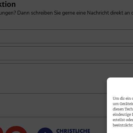
ktion
gungen? Dann schreiben Sie gerne eine Nachricht direkt an
Um dir ein 
um Gerätei
diesen Tech
eindeutige 
erteilst o
beeinträcht