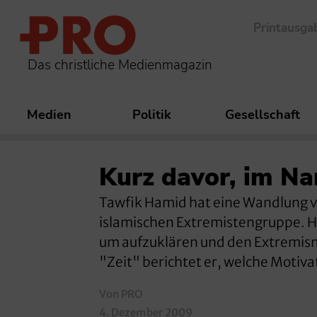
Printausga
Das christliche Medienmagazin
Medien
Politik
Gesellschaft
Kurz davor, im N
Tawfik Hamid hat eine Wandlung vo
islamischen Extremistengruppe. He
um aufzuklären und den Extremis
"Zeit" berichtet er, welche Motiv
Von PRO
4. Dezember 2009