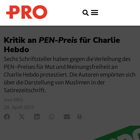
Kritik an
PEN-Preis
für Charlie
Hebdo
Sechs Schriftsteller haben gegen die Verleihung des
PEN-Preises für Mut und Meinungsfreiheit an
Charlie Hebdo protestiert. Die Autoren empörten sich
über die Darstellung von Muslimen in der
Satirezeitschrift.
Von PRO
28. April 2015