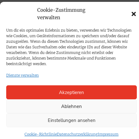
PRINTAUSGABE
Cookie-Zustimmung
Mediadaten
verwalten
Um dir ein optimales Erlebnis zu bieten, verwenden wir Technologien
PROKOMPAKT
wie Cookies, um Geräteinformationen zu speichern und/oder darauf
zuzugreifen. Wenn du diesen Technologien zustimmst, können wir
Impressum
Daten wie das Surfverhalten oder eindeutige IDs auf dieser Website
verarbeiten. Wenn du deine Zustimmung nicht erteilst oder
zurückziehst, können bestimmte Merkmale und Funktionen
SPENDEN
beeinträchtigt werden.
Datenschutz
Dienste verwalten
KONTAKT
Akzeptieren
Cookie-Richtlinie
Ablehnen
Einstellungen ansehen
Cookie-Richtlinie
Datenschutzerklärung
Impressum