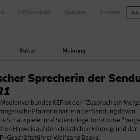
be
PROkompakt
Spenden
Kontakt
Kultur
Meinung
ischer Sprecherin der Send
R1
en Medienverbundes KEP ist der "Zuspruch am Morg
angelische Pfarrerin hatte in der Sendung davon
te Schauspieler und Scientologe Tom Cruise "Ver
ichen Hinweis auf den christlichen Hintergrund der
KEP-Geschäftsführer Wolfgang Baake.