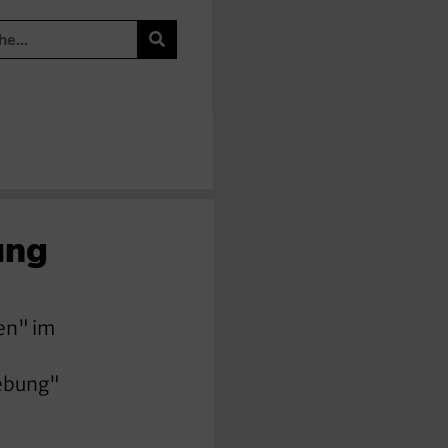
ung
en" im
gebung"