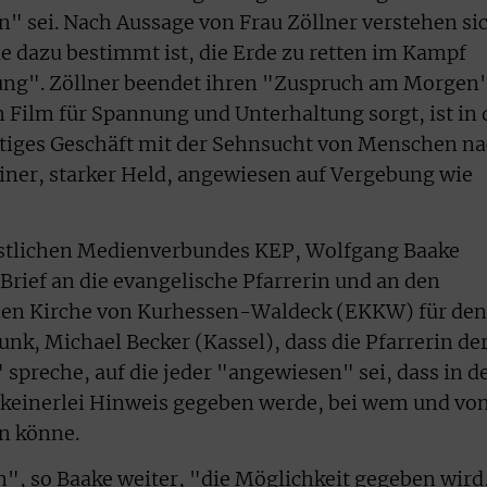
n" sei. Nach Aussage von Frau Zöllner verstehen si
die dazu bestimmt ist, die Erde zu retten im Kampf
hung". Zöllner beendet ihren "Zuspruch am Morgen
m Film für Spannung und Unterhaltung sorgt, ist in 
htiges Geschäft mit der Sehnsucht von Menschen n
einer, starker Held, angewiesen auf Vergebung wie
istlichen Medienverbundes KEP, Wolfgang Baake
m Brief an die evangelische Pfarrerin und an den
hen Kirche von Kurhessen-Waldeck (EKKW) für den
nk, Michael Becker (Kassel), dass die Pfarrerin de
preche, auf die jeder "angewiesen" sei, dass in 
keinerlei Hinweis gegeben werde, bei wem und vo
n könne.
, so Baake weiter, "die Möglichkeit gegeben wird