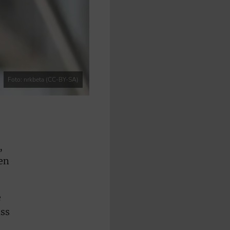
Foto: nrkbeta (CC-BY-SA)
,
en
e
ass