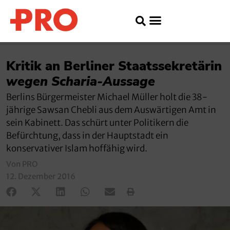
Kritik an Berliner Staatssekretärin
wegen Scharia-Aussage
Berlins Bürgermeister Michael Müller holt die 38-
jährige Sawsan Chebli aus dem Auswärtigen Amt in
sein Kabinett. Das schürt unter Politikern die
Befürchtung, dass in der Hauptstadt ein
konservativer Islam hoffähig wird.
Von PRO
12. Dezember 2016