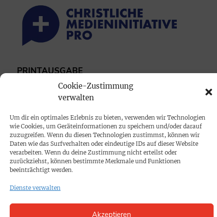
PRINTAUSGABE
Mediadaten
Cookie-Zustimmung
verwalten
PROKOMPAKT
Um dir ein optimales Erlebnis zu bieten, verwenden wir Technologien
wie Cookies, um Geräteinformationen zu speichern und/oder darauf
Impressum
zuzugreifen. Wenn du diesen Technologien zustimmst, können wir
Daten wie das Surfverhalten oder eindeutige IDs auf dieser Website
verarbeiten. Wenn du deine Zustimmung nicht erteilst oder
SPENDEN
zurückziehst, können bestimmte Merkmale und Funktionen
beeinträchtigt werden.
Datenschutz
Dienste verwalten
KONTAKT
Akzeptieren
Cookie-Richtlinie