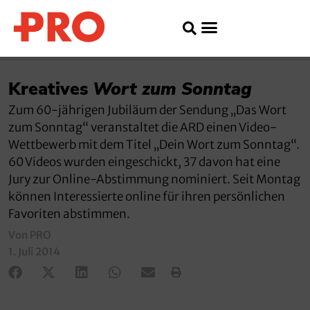
Kreatives
Wort zum Sonntag
Zum 60-jährigen Jubiläum der Sendung „Das Wort
zum Sonntag“ veranstaltet die ARD einen Video-
Wettbewerb mit dem Titel „Dein Wort zum Sonntag“.
60 Videos wurden eingeschickt, 37 davon hat eine
Jury zur Online-Abstimmung nominiert. Seit Montag
können Interessierte online für ihren persönlichen
Favoriten abstimmen.
Von PRO
1. Juli 2014