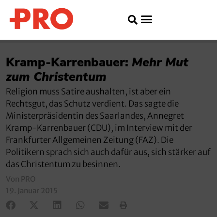
Kramp-Karrenbauer:
Mehr Mut
zum Christentum
Religion muss Satire aushalten, ist aber ein
Rechtsgut, das Schutz verdient. Das sagte die
Ministerpräsidentin des Saarlandes, Annegret
Kramp-Karrenbauer (CDU), im Interview mit der
Frankfurter Allgemeinen Zeitung (FAZ). Die
Politikern sprach sich auch dafür aus, sich stärker auf
das Christentum zu besinnen.
Von PRO
19. Januar 2015