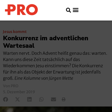
Jesus kommt
Konkurrenz im adventlichen
Wartesaal
Warten nervt. Doch Advent heißt genau das: warten.
Kann uns diese Zeit tatsächlich auf das
Wiederkommen Jesu einstimmen? Die Konkurrenz
für ihn als das Objekt der Erwartung ist jedenfalls
groß.
Eine Kolumne von Jürgen Mette
Von PRO
5. Dezember 2019