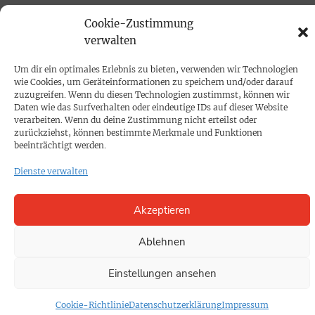
Mediadaten
Cookie-Zustimmung
verwalten
PROKOMPAKT
Um dir ein optimales Erlebnis zu bieten, verwenden wir Technologien
Impressum
wie Cookies, um Geräteinformationen zu speichern und/oder darauf
zuzugreifen. Wenn du diesen Technologien zustimmst, können wir
Daten wie das Surfverhalten oder eindeutige IDs auf dieser Website
SPENDEN
verarbeiten. Wenn du deine Zustimmung nicht erteilst oder
zurückziehst, können bestimmte Merkmale und Funktionen
Datenschutz
beeinträchtigt werden.
Dienste verwalten
KONTAKT
Cookie-Richtlinie
Akzeptieren
Ablehnen
Einstellungen ansehen
Cookie-Richtlinie
Datenschutzerklärung
Impressum