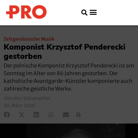
Zeitgenössische Musik
Komponist Krzysztof Penderecki
gestorben
Der polnische Komponist Krzysztof Penderecki ist am
Sonntag im Alter von 86 Jahren gestorben. Der
katholische Avantgarde-Künstler komponierte auch
zahlreiche geistliche Werke.
Von Jörn Schumacher
30. März 2020