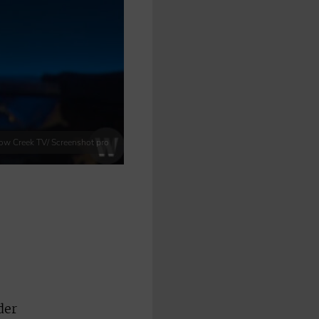
low Creek TV/ Screenshot pro
der