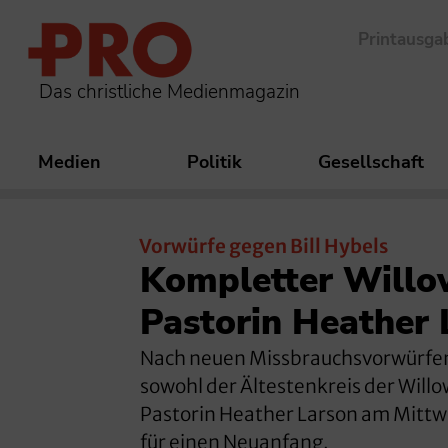
Printausga
Das christliche Medienmagazin
Medien
Politik
Gesellschaft
Vorwürfe gegen Bill Hybels
Kompletter Willow
Pastorin Heather 
Nach neuen Missbrauchsvorwürfen 
sowohl der Ältestenkreis der Will
Pastorin Heather Larson am Mittw
für einen Neuanfang.