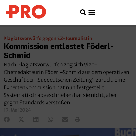
Plagiatsvorwürfe gegen SZ-Journalistin
Kommission entlastet Föderl-
Schmid
Nach Plagiatsvorwürfen zog sich Vize-
Chefredakteurin Föderl-Schmid aus dem operativen
Geschäft der „Süddeutschen Zeitung“ zurück. Eine
Expertenkommission hat nun festgestellt:
Systematisch abgeschrieben hat sie nicht, aber
gegen Standards verstoßen.
17. Mai 2024