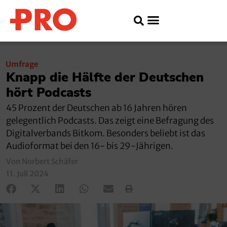
Umfrage
Knapp die Hälfte der Deutschen
hört Podcasts
45 Prozent der Deutschen ab 16 Jahren hören
gelegentlich Podcasts. Das zeigt eine Befragung des
Digitalverbands Bitkom. Besonders beliebt ist das
Audioformat bei den 16- bis 29-Jährigen.
Von Norbert Schäfer
11. Juli 2024