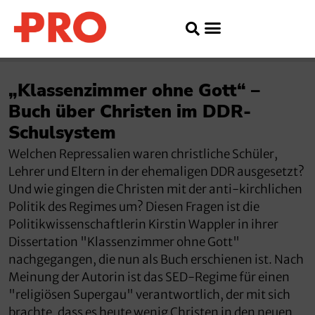
„Klassenzimmer ohne Gott“ –
Buch über Christen im DDR-
Schulsystem
Welchen Repressalien waren christliche Schüler,
Lehrer und Eltern in der ehemaligen DDR ausgesetzt?
Und wie gingen die Christen mit der anti-kirchlichen
Politik des Regimes um? Diesen Fragen ist die
Politikwissenschaftlerin Kirstin Wappler in ihrer
Dissertation "Klassenzimmer ohne Gott"
nachgegangen, die nun als Buch erschienen ist. Nach
Meinung der Autorin ist das SED-Regime für einen
"religiösen Supergau" verantwortlich, der mit sich
brachte, dass es heute wenig Christen in den neuen