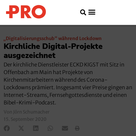
„Digitalisierungsschub“ während Lockdown
Kirchliche Digital-Projekte
ausgezeichnet
Der kirchliche Dienstleister ECKD KIGST mit Sitz in
Offenbach am Main hat Projekte von
Kirchenmitarbeitern während des Corona-
Lockdowns prämiert. Insgesamt vier Preise gingen an
Internet-Streams, Fernsehgottesdienste und einen
Bibel-Krimi-Podcast.
Von Jörn Schumacher
15. September 2020