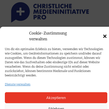
Cookie-Zustimmung
PRINTAUSGABE
verwalten
Mediadaten
Um dir ein optimales Erlebnis zu bieten, verwenden wir Technologien
wie Cookies, um Geräteinformationen zu speichern und/oder darauf
PROKOMPAKT
zuzugreifen. Wenn du diesen Technologien zustimmst, können wir
Daten wie das Surfverhalten oder eindeutige IDs auf dieser Website
Impressum
verarbeiten. Wenn du deine Zustimmung nicht erteilst oder
zurückziehst, können bestimmte Merkmale und Funktionen
beeinträchtigt werden.
SPENDEN
Dienste verwalten
Datenschutz
Akzeptieren
KONTAKT
Cookie-Richtlinie
Ablehnen