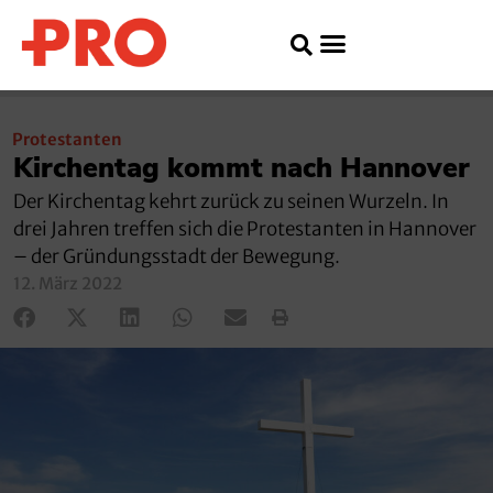
Protestanten
Kirchentag kommt nach Hannover
Der Kirchentag kehrt zurück zu seinen Wurzeln. In
drei Jahren treffen sich die Protestanten in Hannover
– der Gründungsstadt der Bewegung.
12. März 2022