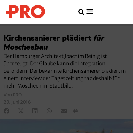
Kirchensanierer plädiert
für
Moscheebau
Der Hamburger Architekt Joachim Reinig ist
überzeugt: Der Glaube kann die Integration
befördern. Der bekannte Kirchensanierer plädiert in
einem Interview der Tageszeitung taz deshalb für
mehr Moscheen im Stadtbild.
Von PRO
20. Juni 2016