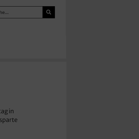
ag in
esparte