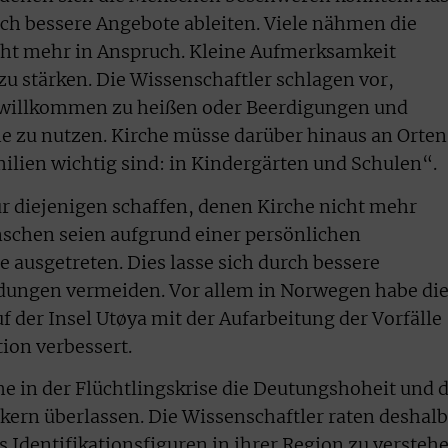
ch bessere Angebote ableiten. Viele nähmen die
cht mehr in Anspruch. Kleine Aufmerksamkeit
zu stärken. Die Wissenschaftler schlagen vor,
 willkommen zu heißen oder Beerdigungen und
e zu nutzen. Kirche müsse darüber hinaus an Orten
milien wichtig sind: in Kindergärten und Schulen“.
ür diejenigen schaffen, denen Kirche nicht mehr
enschen seien aufgrund einer persönlichen
 ausgetreten. Dies lasse sich durch bessere
dungen vermeiden. Vor allem in Norwegen habe di
 der Insel Utøya mit der Aufarbeitung der Vorfälle
tion verbessert.
he in der Flüchtlingskrise die Deutungshoheit und d
ikern überlassen. Die Wissenschaftler raten deshalb
ls Identifikationsfiguren in ihrer Region zu versteh