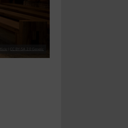
flickr
|
CC BY-SA 2.0 Generic