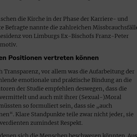
chen die Kirche in der Phase der Karriere- und
e Befragte nannte die zahlreichen Missbrauchsfäll
 Residenz von Limburgs Ex-Bischofs Franz-Peter
smotiv.
en Positionen vertreten können
 Transparenz, vor allem was die Aufarbeitung der
hlende emotionale und praktische Bindung an die
utoren der Studie empfehlen deswegen, dass die
 vermittelt und auch mit ihrer (Sexual-)Moral
müssten so formuliert sein, dass sie „auch
en“. Klare Standpunkte teile zwar nicht jeder, sie
d verdienten zumindest Respekt.
n denen sich die Menschen beschweren könnten. Au