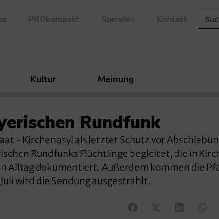
be
PROkompakt
Spenden
Kontakt
Kultur
Meinung
yerischen Rundfunk
aat - Kirchenasyl als letzter Schutz vor Abschiebu
schen Rundfunks Flüchtlinge begleitet, die in Kir
en Alltag dokumentiert. Außerdem kommen die Pfa
Juli wird die Sendung ausgestrahlt.