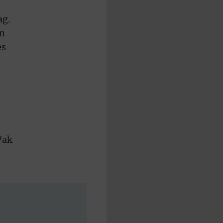
ag.
en
es
/ak