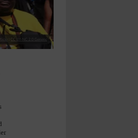
lickr
|
CC BY-NC 2.0 Generic
m
s
d
der