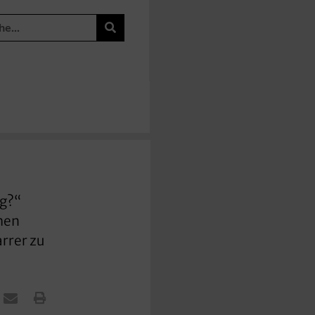
ng?“
chen
rrer zu