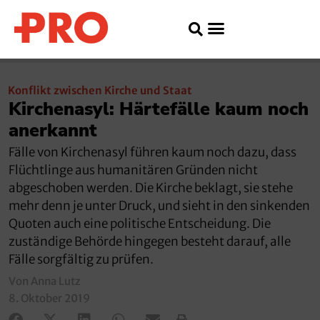
Konflikt zwischen Kirche und Staat
Kirchenasyl: Härtefälle kaum noch
anerkannt
Fälle von Kirchenasyl führen kaum noch dazu, dass
Flüchtlinge aus humanitären Gründen nicht
abgeschoben werden. Die Kirche beklagt, sie stehe
mehr denn je unter Druck, und sieht in den sinkenden
Quoten auch eine politische Entscheidung. Die
zuständige Behörde hingegen besteht darauf, alle
Fälle sorgfältig zu prüfen.
Von Anna Lutz
8. Oktober 2019