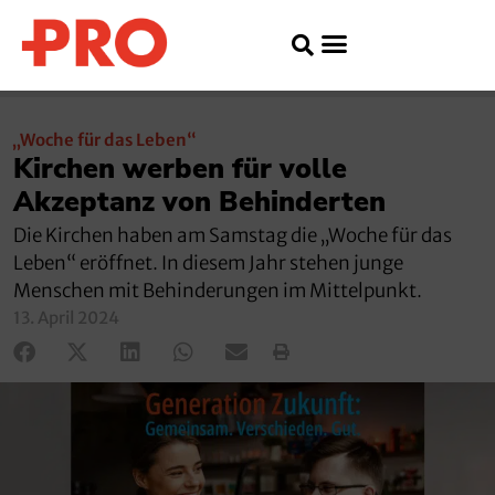
„Woche für das Leben“
Kirchen werben für volle
Akzeptanz von Behinderten
Die Kirchen haben am Samstag die „Woche für das
Leben“ eröffnet. In diesem Jahr stehen junge
Menschen mit Behinderungen im Mittelpunkt.
13. April 2024