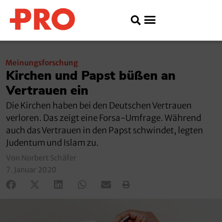
Meinungsforschung
Kirchen und Papst büßen an
Vertrauen ein
Die Kirchen haben bei den Deutschen Vertrauen
verloren. Das zeigt eine Forsa-Umfrage. Während
auch das Vertrauen in den Papst schwindet, legten
Judentum und Islam zu.
Von Norbert Schäfer
7. Januar 2020