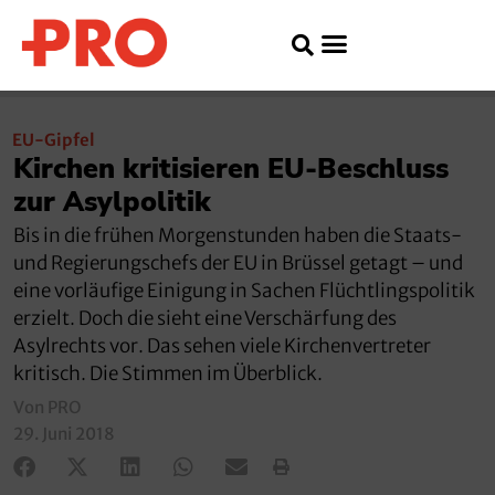
EU-Gipfel
Kirchen kritisieren EU-Beschluss
zur Asylpolitik
Bis in die frühen Morgenstunden haben die Staats-
und Regierungschefs der EU in Brüssel getagt – und
eine vorläufige Einigung in Sachen Flüchtlingspolitik
erzielt. Doch die sieht eine Verschärfung des
Asylrechts vor. Das sehen viele Kirchenvertreter
kritisch. Die Stimmen im Überblick.
Von PRO
29. Juni 2018