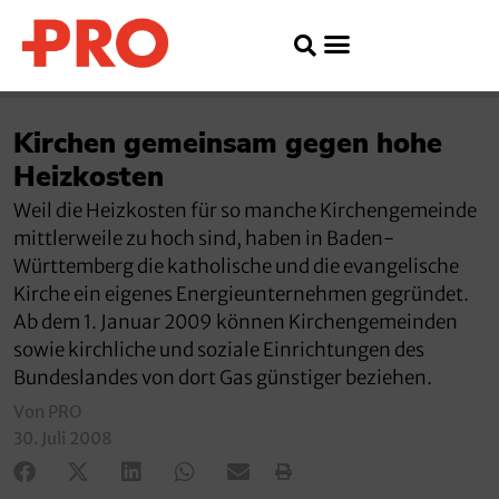
Kirchen gemeinsam gegen hohe
Heizkosten
Weil die Heizkosten für so manche Kirchengemeinde
mittlerweile zu hoch sind, haben in Baden-
Württemberg die katholische und die evangelische
Kirche ein eigenes Energieunternehmen gegründet.
Ab dem 1. Januar 2009 können Kirchengemeinden
sowie kirchliche und soziale Einrichtungen des
Bundeslandes von dort Gas günstiger beziehen.
Von PRO
30. Juli 2008