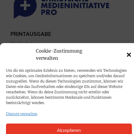
PRINTAUSGABE
Mediadaten
Cookie-Zustimmung
verwalten
PROKOMPAKT
Impressum
Um dir ein optimales Erlebnis zu bieten, verwenden wir Technologien
wie Cookies, um Geräteinformationen zu speichern und/oder darauf
zuzugreifen. Wenn du diesen Technologien zustimmst, können wir
SPENDEN
Daten wie das Surfverhalten oder eindeutige IDs auf dieser Website
verarbeiten. Wenn du deine Zustimmung nicht erteilst oder
Datenschutz
zurückziehst, können bestimmte Merkmale und Funktionen
beeinträchtigt werden.
KONTAKT
Dienste verwalten
Cookie-Richtlinie
Akzeptieren