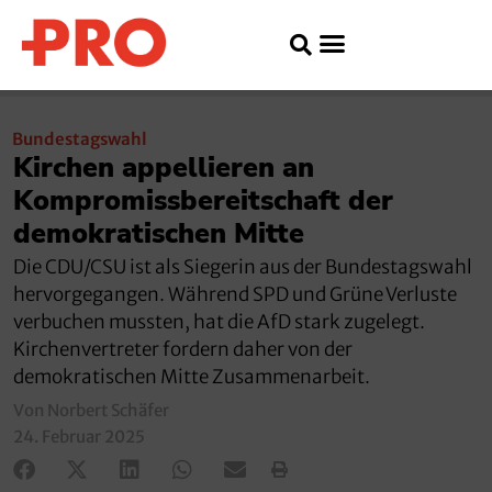
Bundestagswahl
Kirchen appellieren an
Kompromissbereitschaft der
demokratischen Mitte
Die CDU/CSU ist als Siegerin aus der Bundestagswahl
hervorgegangen. Während SPD und Grüne Verluste
verbuchen mussten, hat die AfD stark zugelegt.
Kirchenvertreter fordern daher von der
demokratischen Mitte Zusammenarbeit.
Von Norbert Schäfer
24. Februar 2025