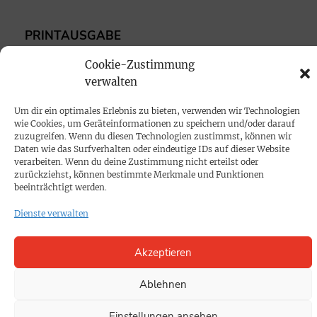
PRINTAUSGABE
Mediadaten
Cookie-Zustimmung
verwalten
PROKOMPAKT
Um dir ein optimales Erlebnis zu bieten, verwenden wir Technologien
Impressum
wie Cookies, um Geräteinformationen zu speichern und/oder darauf
zuzugreifen. Wenn du diesen Technologien zustimmst, können wir
Daten wie das Surfverhalten oder eindeutige IDs auf dieser Website
SPENDEN
verarbeiten. Wenn du deine Zustimmung nicht erteilst oder
zurückziehst, können bestimmte Merkmale und Funktionen
Datenschutz
beeinträchtigt werden.
Dienste verwalten
KONTAKT
Cookie-Richtlinie
Akzeptieren
Ablehnen
Einstellungen ansehen