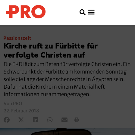
Passionszeit
Kirche ruft zu Fürbitte für
verfolgte Christen auf
Die EKD lädt zum Beten für verfolgte Christen ein. Ein
Schwerpunkt der Fürbitte am kommenden Sonntag
solle die Lage der Menschenrechte in Ägypten sein.
Dafür hat die Kirche in einem Materialheft
Informationen zusammengetragen.
Von PRO
22. Februar 2018