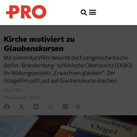
Kirche motiviert zu
Glaubenskursen
Mit einem Kurzfilm bewirbt die Evangelische Kirche
Berlin-Brandenburg-schlesische Oberlausitz (EKBO)
ihr Bildungsprojekt „Erwachsen glauben“. Der
Imagefilm soll Lust auf Glaubenskurse machen.
Von PRO
24. Februar 2015