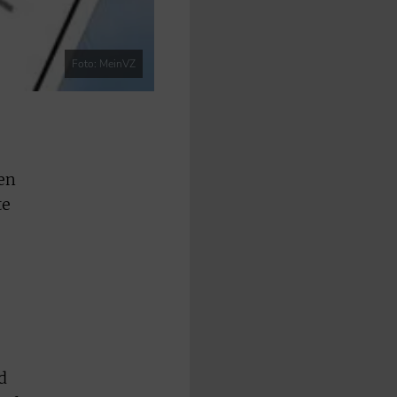
Foto: MeinVZ
ten
te
d