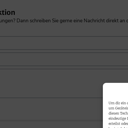
ktion
gungen? Dann schreiben Sie gerne eine Nachricht direkt an
Um dir ein 
um Gerätei
diesen Tech
eindeutige 
erteilst o