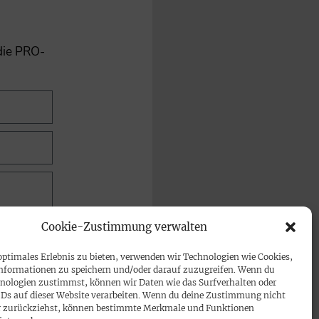
 die PRO-
Cookie-Zustimmung verwalten
optimales Erlebnis zu bieten, verwenden wir Technologien wie Cookies,
nformationen zu speichern und/oder darauf zuzugreifen. Wenn du
nologien zustimmst, können wir Daten wie das Surfverhalten oder
IDs auf dieser Website verarbeiten. Wenn du deine Zustimmung nicht
der zurückziehst, können bestimmte Merkmale und Funktionen