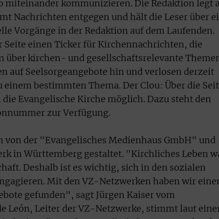
o miteinander kommunizieren. Die Redaktion legt 
mmt Nachrichten entgegen und hält die Leser über e
elle Vorgänge in der Redaktion auf dem Laufenden.
r Seite einen Ticker für Kirchennachrichten, die
n über kirchen- und gesellschaftsrelevante Theme
n auf Seelsorgeangebote hin und verlosen derzeit
u einem bestimmten Thema. Der Clou: Über die Sei
in die Evangelische Kirche möglich. Dazu steht den
fonnummer zur Verfügung.
den von der "Evangelisches Medienhaus GmbH" und
k in Württemberg gestaltet. "Kirchliches Leben w
ft. Deshalb ist es wichtig, sich in den sozialen
engagieren. Mit den VZ-Netzwerken haben wir eine
ebote gefunden", sagt Jürgen Kaiser vom
e León, Leiter der VZ-Netzwerke, stimmt laut eine