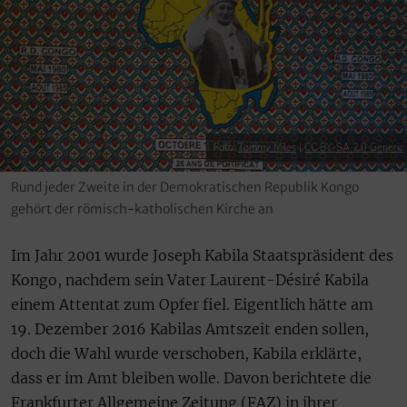
Foto:
Tommy Miles
|
CC BY-SA 2.0 Generic
Rund jeder Zweite in der Demokratischen Republik Kongo
gehört der römisch-katholischen Kirche an
Im Jahr 2001 wurde Joseph Kabila Staatspräsident des
Kongo, nachdem sein Vater Laurent-Désiré Kabila
einem Attentat zum Opfer fiel. Eigentlich hätte am
19. Dezember 2016 Kabilas Amtszeit enden sollen,
doch die Wahl wurde verschoben, Kabila erklärte,
dass er im Amt bleiben wolle. Davon berichtete die
Frankfurter Allgemeine Zeitung (FAZ) in ihrer