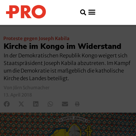
Proteste gegen Joseph Kabila
Kirche im Kongo im Widerstand
In der Demokratischen Republik Kongo weigert sich
Staatspräsident Joseph Kabila abzutreten. Im Kampf
um die Demokratie ist maßgeblich die katholische
Kirche des Landes beteiligt.
Von Jörn Schumacher
13. April 2018