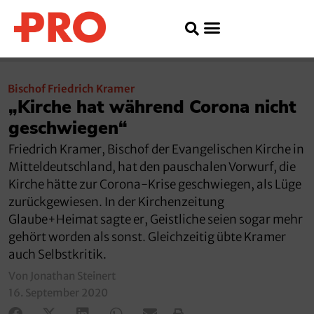
Bischof Friedrich Kramer
„Kirche hat während Corona nicht
geschwiegen“
Friedrich Kramer, Bischof der Evangelischen Kirche in
Mitteldeutschland, hat den pauschalen Vorwurf, die
Kirche hätte zur Corona-Krise geschwiegen, als Lüge
zurückgewiesen. In der Kirchenzeitung
Glaube+Heimat sagte er, Geistliche seien sogar mehr
gehört worden als sonst. Gleichzeitig übte Kramer
auch Selbstkritik.
Von Jonathan Steinert
16. September 2020