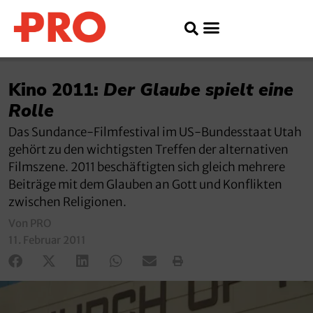
Kino 2011:
Der Glaube spielt eine
Rolle
Das Sundance-Filmfestival im US-Bundesstaat Utah
gehört zu den wichtigsten Treffen der alternativen
Filmszene. 2011 beschäftigten sich gleich mehrere
Beiträge mit dem Glauben an Gott und Konflikten
zwischen Religionen.
Von PRO
11. Februar 2011