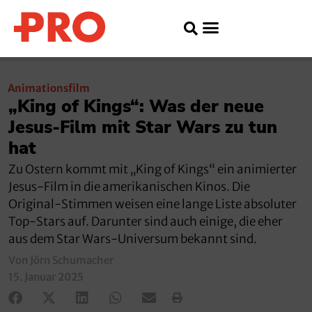
Animationsfilm
„King of Kings“: Was der neue
Jesus-Film mit Star Wars zu tun
hat
Zu Ostern kommt mit „King of Kings“ ein animierter
Jesus-Film in die amerikanischen Kinos. Die
Original-Stimmen weisen eine lange Liste absoluter
Top-Stars auf. Darunter sind auch einige, die eher
aus dem Star Wars-Universum bekannt sind.
Von Jörn Schumacher
15. Januar 2025