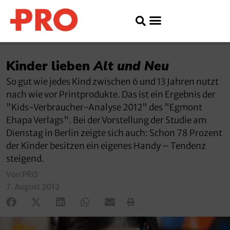
Kinder lieben
Alt und Neu
So gut wie jedes Kind zwischen 6 und 13 Jahren nutzt
nach wie vor Printprodukte. Das ist ein Ergebnis der
"Kids-Verbraucher-Analyse 2012" des "Egmont
Ehapa Verlags". Bei der Vorstellung der Studie am
Dienstag in Berlin zeigte sich auch: Schon 78 Prozent
der Kinder besitzen ein eigenes Handy – Tendenz
steigend.
Von PRO
7. August 2012