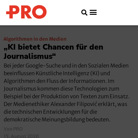
Algorithmen in den Medien
„KI bietet Chancen für den
Journalismus“
Bei jeder Google-Suche und in den Sozialen Medien
beeinflussen Künstliche Intelligenz (KI) und
Algorithmen den Fluss der Informationen. Im
Journalismus kommen diese Technologien zum
Beispiel bei der Produktion von Texten zum Einsatz.
Der Medienethiker Alexander Filipović erklärt, was
die technischen Entwicklungen für die
demokratische Meinungsbildung bedeuten.
Von PRO
15. August 2020