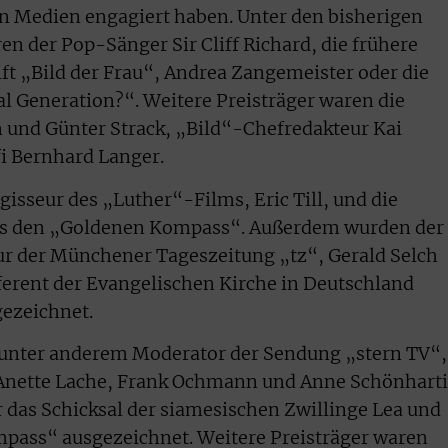
den Medien engagiert haben. Unter den bisherigen
en der Pop-Sänger Sir Cliff Richard, die frühere
ift „Bild der Frau“, Andrea Zangemeister oder die
 Generation?“. Weitere Preisträger waren die
und Günter Strack, „Bild“-Chefredakteur Kai
i Bernhard Langer.
gisseur des „Luther“-Films, Eric Till, und die
es den „Goldenen Kompass“. Außerdem wurden der
ur der Münchener Tageszeitung „tz“, Gerald Selch
eferent der Evangelischen Kirche in Deutschland
ezeichnet.
unter anderem Moderator der Sendung „stern TV“,
 Anette Lache, Frank Ochmann und Anne Schönhart
r das Schicksal der siamesischen Zwillinge Lea und
ass“ ausgezeichnet. Weitere Preisträger waren