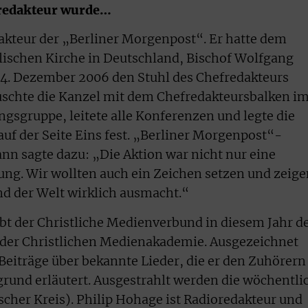
fredakteur wurde…
akteur der „Berliner Morgenpost“. Er hatte dem
lischen Kirche in Deutschland, Bischof Wolfgang
24. Dezember 2006 den Stuhl des Chefredakteurs
uschte die Kanzel mit dem Chefredakteursbalken i
gsgruppe, leitete alle Konferenzen und legte die
uf der Seite Eins fest. „Berliner Morgenpost“-
n sagte dazu: „Die Aktion war nicht nur eine
ung. Wir wollten auch ein Zeichen setzen und zeige
d der Welt wirklich ausmacht.“
ibt der Christliche Medienverbund in diesem Jahr d
der Christlichen Medienakademie. Ausgezeichnet
 Beiträge über bekannte Lieder, die er den Zuhörern
grund erläutert. Ausgestrahlt werden die wöchentli
scher Kreis). Philip Hohage ist Radioredakteur und