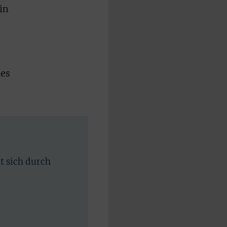
in
des
rt sich durch