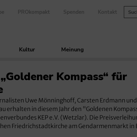
be
PROkompakt
Spenden
Kontakt
Kultur
Meinung
 „Goldener Kompass“ für
e
Die Journalisten Uwe Mönninghoff, Carsten Erdmann und
cau erhalten in diesem Jahr den "Goldenen Kompas
enverbundes KEP e.V. (Wetzlar). Die Preisverleihu
schen Friedrichstadtkirche am Gendarmenmarkt in 