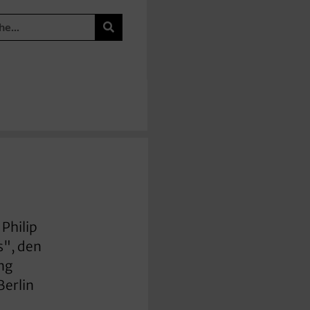
 Philip
s", den
ng
Berlin