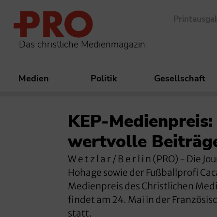
Printausga
Das christliche Medienmagazin
Medien
Politik
Gesellschaft
KEP-Medienpreis:
wertvolle Beiträg
W e t z l a r / B e r l i n (PRO) - 
Hohage sowie der Fußballprofi Ca
Medienpreis des Christlichen Medi
findet am 24. Mai in der Französi
statt.