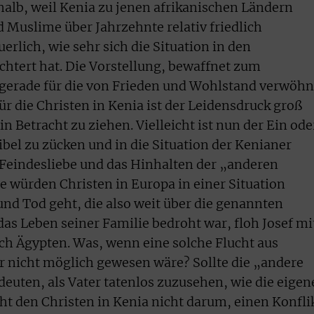
shalb, weil Kenia zu jenen afrikanischen Ländern
d Muslime über Jahrzehnte relativ friedlich
rlich, wie sehr sich die Situation in den
htert hat. Die Vorstellung, bewaffnet zum
 gerade für die von Frieden und Wohlstand verwöhn
r die Christen in Kenia ist der Leidensdruck groß
n Betracht zu ziehen. Vielleicht ist nun der Ein ode
ibel zu zücken und in die Situation der Kenianer
 Feindesliebe und das Hinhalten der „anderen
 würden Christen in Europa in einer Situation
und Tod geht, die also weit über die genannten
das Leben seiner Familie bedroht war, floh Josef mi
ch Ägypten. Was, wenn eine solche Flucht aus
nicht möglich gewesen wäre? Sollte die „andere
uten, als Vater tatenlos zuzusehen, wie die eigen
ht den Christen in Kenia nicht darum, einen Konfli