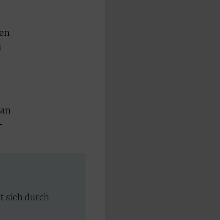
nen
u
lan
-
rt sich durch