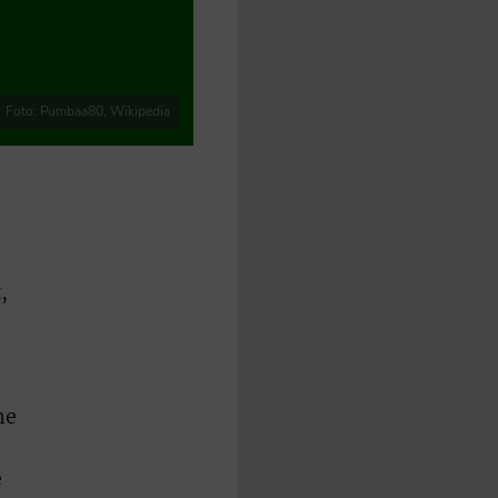
Foto: Pumbaa80, Wikipedia
,
he
e