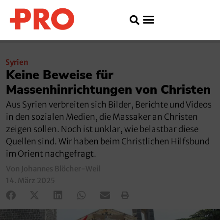
Syrien
Keine Beweise für
Massenhinrichtungen von Christen
Aus Syrien verbreiten sich Bilder, Berichte und Videos
in den sozialen Medien, die Massaker an Christen
zeigen sollen. Noch ist unklar, wie belastbar diese
Quellen sind. Wir haben beim Christlichen Hilfsbund
im Orient nachgefragt.
Von Johannes Blöcher-Weil
14. März 2025