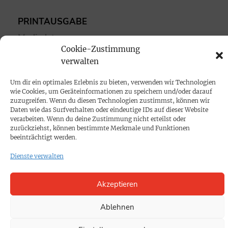
PRINTAUSGABE
Mediadaten
Cookie-Zustimmung
verwalten
PROKOMPAKT
Impressum
Um dir ein optimales Erlebnis zu bieten, verwenden wir Technologien
wie Cookies, um Geräteinformationen zu speichern und/oder darauf
zuzugreifen. Wenn du diesen Technologien zustimmst, können wir
Daten wie das Surfverhalten oder eindeutige IDs auf dieser Website
SPENDEN
verarbeiten. Wenn du deine Zustimmung nicht erteilst oder
Datenschutz
zurückziehst, können bestimmte Merkmale und Funktionen
beeinträchtigt werden.
KONTAKT
Dienste verwalten
Cookie-Richtlinie
Akzeptieren
Ablehnen