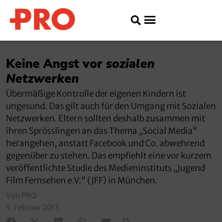
Keine Angst vor
sozialen
Netzwerken
Übermäßige Kontrolle der eigenen Kindern ist
ungesund. Das gilt auch für den Umgang mit Sozialen
Netzwerken. Eltern sollten deshalb zusammen mit
ihren Sprösslingen an das Thema „Social Media“
herangehen, anstatt Facebook und Co. abwehrend
gegenüber zu stehen. Das empfiehlt eine vor kurzem
veröffentlichte Studie des Medieninstituts „Jugend
Film Fernsehen e.V.“ (JFF) in München.
Von PRO
5. Februar 2013